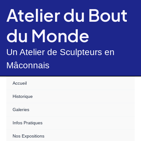
Skip
Atelier du Bout
to
content
du Monde
Un Atelier de Sculpteurs en
Mâconnais
Accueil
Historique
Galeries
Infos Pratiques
Nos Expositions