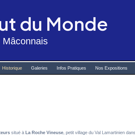
out du Monde
n Mâconnais
Historique
Galeries
Infos Pratiques
Nos Expositions
teurs
situé à
La Roche Vineuse
, petit village du Val Lamartinien d