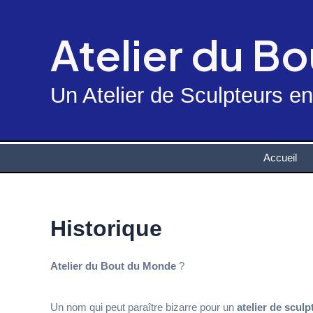
Skip
to
Atelier du B
content
Un Atelier de Sculpteurs e
Accueil
Historique
Atelier du Bout du Monde
?
Un nom qui peut paraître bizarre pour un
atelier de sculp