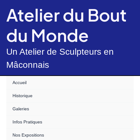
Skip
Atelier du Bout
to
content
du Monde
Un Atelier de Sculpteurs en
Mâconnais
Accueil
Historique
Galeries
Infos Pratiques
Nos Expositions