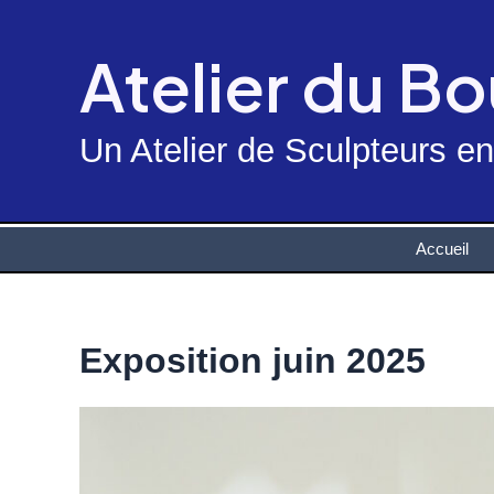
Skip
to
Atelier du B
content
Un Atelier de Sculpteurs e
Accueil
Exposition juin 2025