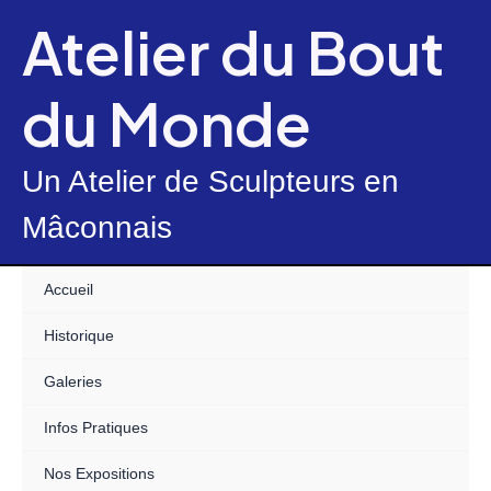
Skip
Atelier du Bout
to
content
du Monde
Un Atelier de Sculpteurs en
Mâconnais
Accueil
Historique
Galeries
Infos Pratiques
Nos Expositions